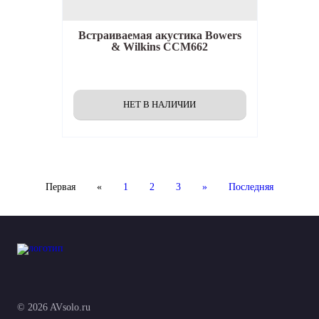
Встраиваемая акустика
Bowers
& Wilkins CCM662
Первая
«
1
2
3
»
Последняя
© 2026 AVsolo.ru