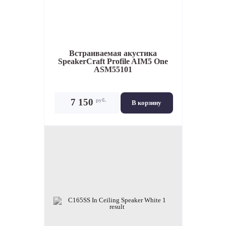
Встраиваемая акустика
SpeakerCraft Profile AIM5 One
ASM55101
руб.
7 150
В корзину