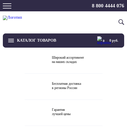
8 800 4444 076
КАТАЛОГ ТОВАРОВ
0
руб.
0
ТВ
Широкий ассортимент
на наших складах
Проекторы и экраны
Проигрыватели
Бесплатная доставка
в регионы России
Акустика
Внешние ЦАП
Гарантия
Виниловые проигрыватели
лучшей цены
Усилители