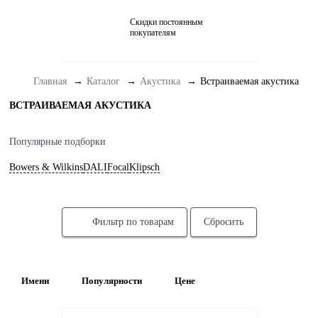
Скидки постоянным
Домашние кинотеатры
покупателям
Стерео и мини-системы
Главная
Каталог
Акустика
Встраиваемая акустика
Портативный Hi-Fi
ВСТРАИВАЕМАЯ АКУСТИКА
Наушники
Аксессуары
Популярные подборки
Bowers & Wilkins
DALI
Focal
Klipsch
Распродажа
Фильтр по товарам
Сбросить
Имени
Популярности
Цене