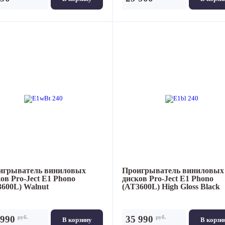
игрыватель виниловых
Проигрыватель виниловых
ков
Pro-Ject E1 Phono
дисков
Pro-Ject E1 Phono
3600L) Walnut
(AT3600L) High Gloss Black
руб.
руб.
 990
35 990
В корзину
В корзи