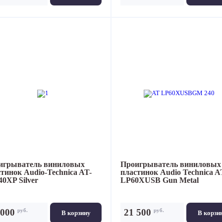
игрыватель виниловых
Проигрыватель виниловых
стинок
Audio-Technica AT-
пластинок
Audio Technica A
0XP Silver
LP60XUSB Gun Metal
руб.
руб.
 000
21 500
В корзину
В корзи