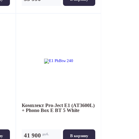
Комплект
Pro-Ject E1 (AT3600L)
+ Phono Box E BT 5 White
руб.
41 900
ну
В корзину