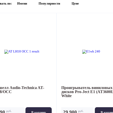
вать по:
Имени
Популярности
Цене
Портативный Hi-Fi
Наушники
шелл
Audio-Technica AT-
Проигрыватель виниловых
8/OCC
дисков
Pro-Ject E1 (AT3600
White
руб.
руб.
990
29 900
В корзину
В корзи