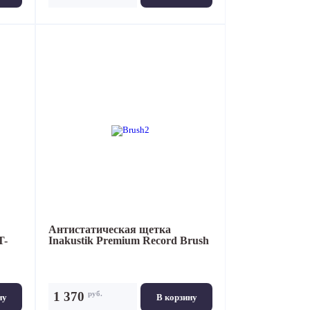
Антистатическая щетка
T-
Inakustik Premium Record Brush
руб.
1 370
ну
В корзину