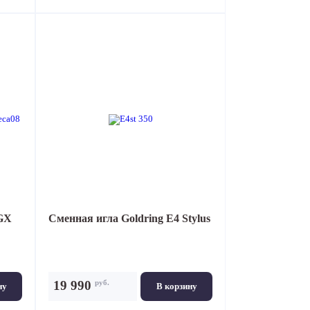
GX
Сменная игла
Goldring E4 Stylus
руб.
19 990
ну
В корзину