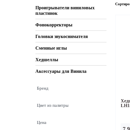
Сортиро
Проигрыватели виниловых
пластинок
Домашние
Стерео и мини-
кинотеатры
системы
Фонокорректоры
Головки звукоснимателя
Сменные иглы
Хедшеллы
Аксессуары для Винила
Бренд
Хед
Цвет из палитры
LH1
Цена
7 