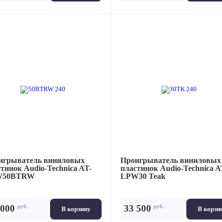
игрыватель виниловых
Проигрыватель виниловых
стинок
Audio-Technica AT-
пластинок
Audio-Technica A
W50BTRW
LPW30 Teak
руб.
руб.
 000
33 500
В корзину
В корзи