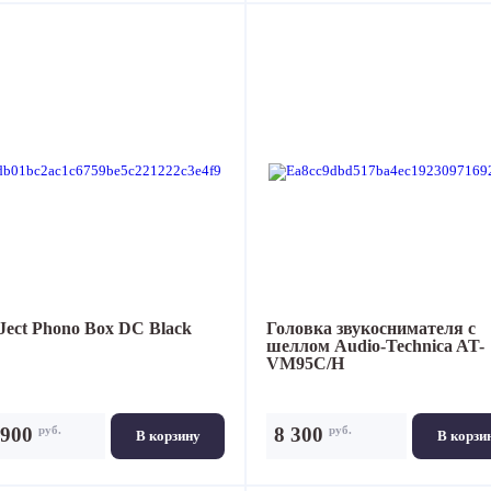
Ject Phono Box DC Black
Головка звукоснимателя с
шеллом
Audio-Technica AT-
VM95C/H
руб.
руб.
 900
8 300
В корзину
В корзи