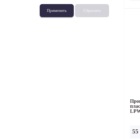
Применить
Сбросить
Про
пла
LP
55