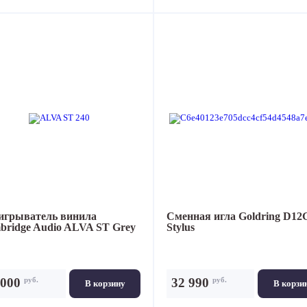
игрыватель винила
Сменная игла
Goldring D12
bridge Audio ALVA ST Grey
Stylus
руб.
руб.
 000
32 990
В корзину
В корзи