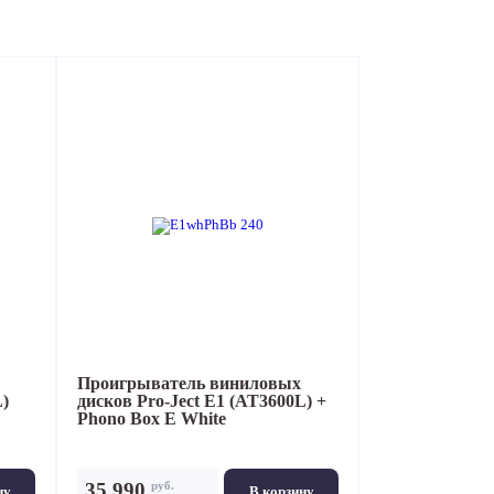
Аксессуары
Распродажа
Проигрыватель виниловых
L)
дисков
Pro-Ject E1 (AT3600L) +
Phono Box E White
руб.
35 990
ну
В корзину