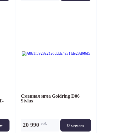
Сменная игла
Goldring D06
T-
Stylus
руб.
20 990
ну
В корзину