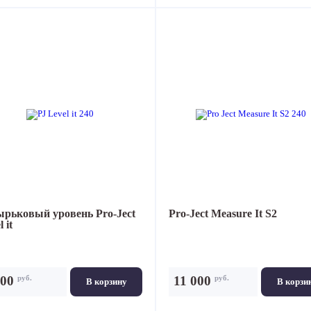
ырьковый уровень
Pro-Ject
Pro-Ject Measure It S2
 it
руб.
руб.
400
11 000
В корзину
В корзи