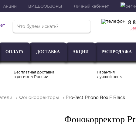
Акции
ВИДЕООБЗОРЫ
Личный кабинет
8 
За
ОПЛАТА
ДОСТАВКА
АКЦИИ
РАСПРОДАЖА
Бесплатная доставка
Гарантия
в регионы России
лучшей цены
атели
Фонокорректоры
Pro-Ject Phono Box E Black
Проигрыватели
Акустика
Внешние ЦАП
Фонокорректор Pro