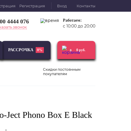
Регистрация
Вход
Контакты
800 4444 076
Работаем:
с 10:00 до 20:00
казать звонок
РАССРОЧКА
0%
0
руб.
0
Скидки постоянным
покупателям
Виниловые
Усилители
проигрыватели
-Ject Phono Box E Black