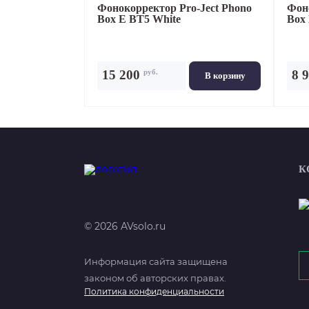
Фонокорректор
Pro-Ject Phono
Фон
Box E BT5 White
Box 
руб.
15 200
8 
В корзину
К
© 2026 AVsolo.ru
Информация сайта защищена
законом об авторских правах.
Политика конфиденциальности