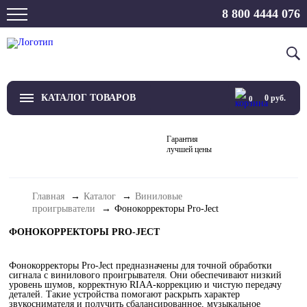
8 800 4444 076
КАТАЛОГ ТОВАРОВ
0
руб.
0
ТВ
Гарантия
лучшей цены
Проекторы и экраны
Проигрыватели
Главная
Каталог
Виниловые
проигрыватели
Фонокорректоры Pro-Ject
Акустика
ФОНОКОРРЕКТОРЫ PRO-JECT
Внешние ЦАП
Фонокорректоры Pro-Ject предназначены для точной обработки
Виниловые проигрыватели
сигнала с винилового проигрывателя. Они обеспечивают низкий
уровень шумов, корректную RIAA-коррекцию и чистую передачу
деталей. Такие устройства помогают раскрыть характер
Усилители
звукоснимателя и получить сбалансированное, музыкальное