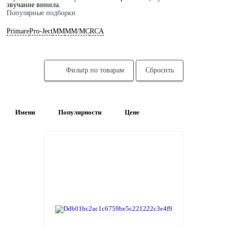
звучание винила.
Популярные подборки
Домашние кинотеатры
Primare
Pro-Ject
MM
MM/MC
RCA
Стерео и мини-системы
Портативный Hi-Fi
Фильтр по товарам
Сбросить
Наушники
Аксессуары
Имени
Популярности
Цене
Распродажа