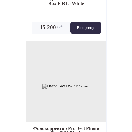
Box E BT5 White
руб.
15 200
В корзину
Фонокорректор
Pro-Ject Phono