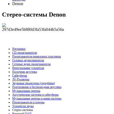
Denon
Стерео-системы Denon
Наушники
CD-проигрыватели
Проигрыватели виниловых пластинок
Головки звукоснимателя
Сетевые аудио проигрыватели
Интегральные усилители
Полочная акустика
Сабвуферы
AV-Ресиверы
Звуковые проекторы (саундбары)
Портативная и беспроводная акустика
Музыкальные центры
Акустические системы и сабвуферы
Музыкальные центры и мини системы
Проигрыватели и плееры
Усилители звука
Стерео-системы
Внешний ЦАП