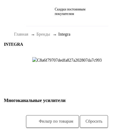
Скидки постоянным
Домашние кинотеатры
покупателям
Стерео и мини-системы
Главная
Бренды
Integra
Портативный Hi-Fi
INTEGRA
Наушники
Аксессуары
Распродажа
Многоканальные усилители
Фильтр по товарам
Сбросить