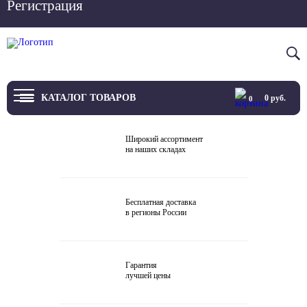
Регистрация
Вход
8 800 4444 076
КАТАЛОГ ТОВАРОВ
0
руб.
0
ТВ
Широкий ассортимент
на наших складах
Проекторы и экраны
Проигрыватели
Бесплатная доставка
в регионы России
Акустика
Внешние ЦАП
Гарантия
Виниловые проигрыватели
лучшей цены
Усилители