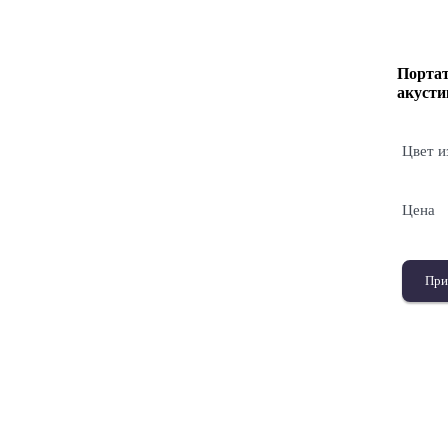
Домашние
Стерео и мини-
Портат
кинотеатры
системы
акусти
Цвет и
Цена
При