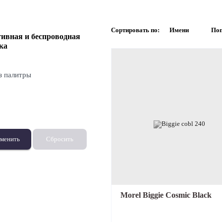
Сортировать по:
Имени
Поп
Портативный Hi-Fi
Наушники
ивная и беспроводная
ка
з палитры
менить
Сбросить
Morel Biggie Cosmic Black