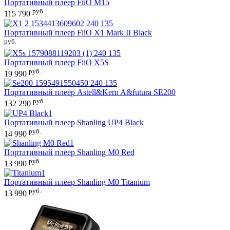
Портативный плеер
FiiO M15
руб.
115 790
Портативный плеер
FiiO X1 Mark II Black
руб.
Портативный плеер
FiiO X5S
руб.
19 990
Портативный плеер
Astell&Kern A&futura SE200
руб.
132 290
Портативный плеер
Shanling UP4 Black
руб.
14 990
Портативный плеер
Shanling M0 Red
руб.
13 990
Портативный плеер
Shanling M0 Titanium
руб.
13 990