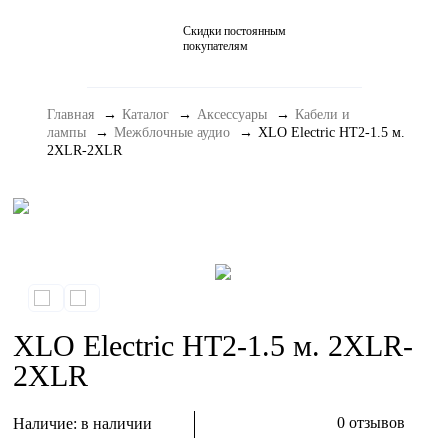
Скидки постоянным
Домашние кинотеатры
покупателям
Стерео и мини-системы
Главная
Каталог
Аксессуары
Кабели и
Портативный Hi-Fi
лампы
Межблочные аудио
XLO Electric HT2-1.5 м.
2XLR-2XLR
Наушники
Аксессуары
Распродажа
XLO Electric HT2-1.5 м. 2XLR-
2XLR
0 отзывов
Наличие:
в наличии