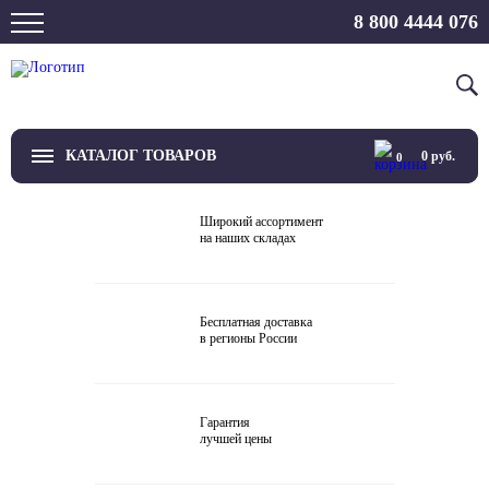
8 800 4444 076
КАТАЛОГ ТОВАРОВ
0
руб.
0
ТВ
Широкий ассортимент
на наших складах
Проекторы и экраны
Проигрыватели
Бесплатная доставка
в регионы России
Акустика
Внешние ЦАП
Гарантия
Виниловые проигрыватели
лучшей цены
Усилители