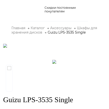
Скидки постоянным
Домашние кинотеатры
покупателям
Стерео и мини-системы
Главная
Каталог
Аксессуары
Шкафы для
Портативный Hi-Fi
хранения дисков
Guizu LPS-3535 Single
Наушники
Аксессуары
Распродажа
Guizu LPS-3535 Single