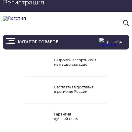
Регистрация
Вход
8 800 4444 076
КАТАЛОГ ТОВАРОВ
0
руб.
0
ТВ
Широкий ассортимент
на наших складах
Проекторы и экраны
Проигрыватели
Бесплатная доставка
в регионы России
Акустика
Внешние ЦАП
Гарантия
Виниловые проигрыватели
лучшей цены
Усилители