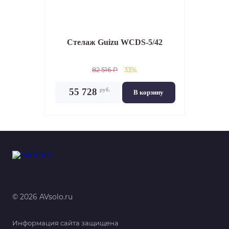
Стелаж
Guizu WCDS-5/42
82 516 P
33%
руб.
55 728
В корзину
© 2026 AVsolo.ru
Информация сайта защищена