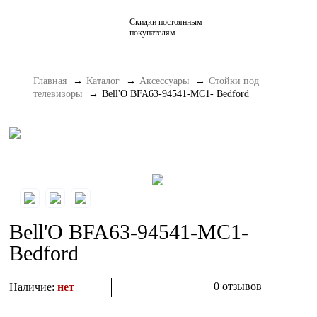
Скидки постоянным
Домашние кинотеатры
покупателям
Стерео и мини-системы
Главная
Каталог
Аксессуары
Стойки под
Портативный Hi-Fi
телевизоры
Bell'O BFA63-94541-MC1- Bedford
Наушники
Аксессуары
Распродажа
Bell'O BFA63-94541-MC1-
Bedford
0 отзывов
Наличие:
нет