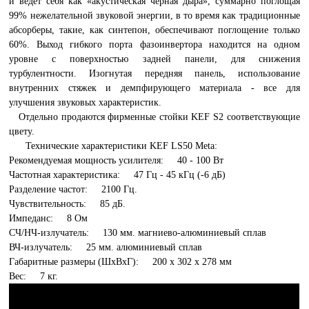
и ведёт себя как «акустическая чёрная дыра», суммарно поглощая
99% нежелательной звуковой энергии, в то время как традиционные
абсорберы, такие, как синтепон, обеспечивают поглощение только
60%. Выход гибкого порта фазоинвертора находится на одном
уровне с поверхностью задней панели, для снижения
турбулентности. Изогнутая передняя панель, использование
внутренних стяжек и демпфирующего материала - все для
улучшения звуковых характеристик.
Отдельно продаются фирменные стойки KEF S2 соответствующие
цвету.
Технические характеристики KEF LS50 Meta:
Рекомендуемая мощность усилителя: 40 - 100 Вт
Частотная характеристика: 47 Гц - 45 кГц (-6 дБ)
Разделение частот: 2100 Гц.
Чувствительность: 85 дБ.
Импеданс: 8 Ом
СЧ/НЧ-излучатель: 130 мм. магниево-алюминиевый сплав
ВЧ-излучатель: 25 мм. алюминиевый сплав
Габаритные размеры (ШхВхГ): 200 х 302 х 278 мм
Вес: 7 кг.