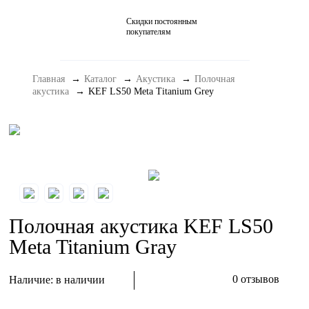
Скидки постоянным
Домашние кинотеатры
покупателям
Стерео и мини-системы
Главная
Каталог
Акустика
Полочная
Портативный Hi-Fi
акустика
KEF LS50 Meta Titanium Grey
Наушники
Аксессуары
Распродажа
Полочная акустика KEF LS50
Meta Titanium Gray
0 отзывов
Наличие:
в наличии