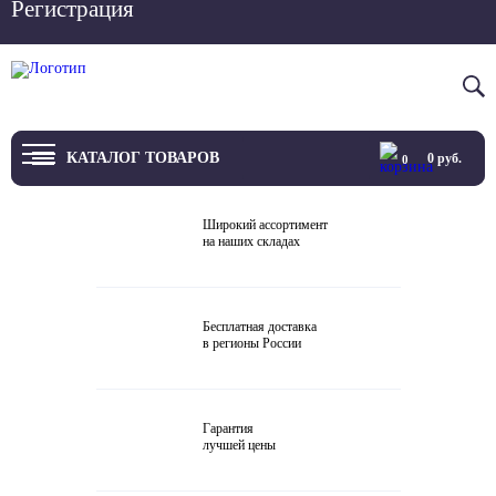
Регистрация
Вход
8 800 4444 076
КАТАЛОГ ТОВАРОВ
0
руб.
0
ТВ
Широкий ассортимент
на наших складах
Проекторы и экраны
Проигрыватели
Бесплатная доставка
в регионы России
Акустика
Внешние ЦАП
Гарантия
Виниловые проигрыватели
лучшей цены
Усилители