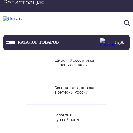
Регистрация
Вход
8 800 4444 076
КАТАЛОГ ТОВАРОВ
0
руб.
0
ТВ
Широкий ассортимент
на наших складах
Проекторы и экраны
Проигрыватели
Бесплатная доставка
в регионы России
Акустика
Внешние ЦАП
Гарантия
Виниловые проигрыватели
лучшей цены
Усилители