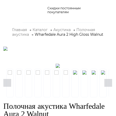
Скидки постоянным
Домашние кинотеатры
покупателям
Стерео и мини-системы
Главная
Каталог
Акустика
Полочная
Портативный Hi-Fi
акустика
Wharfedale Aura 2 High Gloss Walnut
Наушники
Аксессуары
Распродажа
Полочная акустика Wharfedale
Aura 2 Walnut