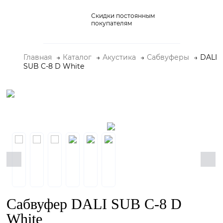
Скидки постоянным
Домашние кинотеатры
покупателям
Стерео и мини-системы
Главная
Каталог
Акустика
Сабвуферы
DALI
Портативный Hi-Fi
SUB C-8 D White
Наушники
Аксессуары
Распродажа
Сабвуфер DALI SUB C-8 D
White