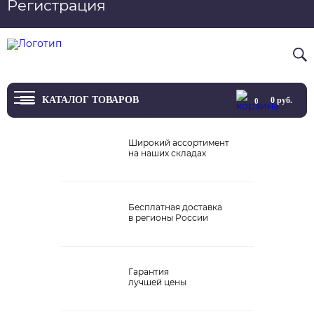
Регистрация
Вход
8 800 4444 076
КАТАЛОГ ТОВАРОВ
0
руб.
0
ТВ
Широкий ассортимент
на наших складах
Проекторы и экраны
Проигрыватели
Бесплатная доставка
в регионы России
Акустика
Внешние ЦАП
Гарантия
Виниловые проигрыватели
лучшей цены
Усилители