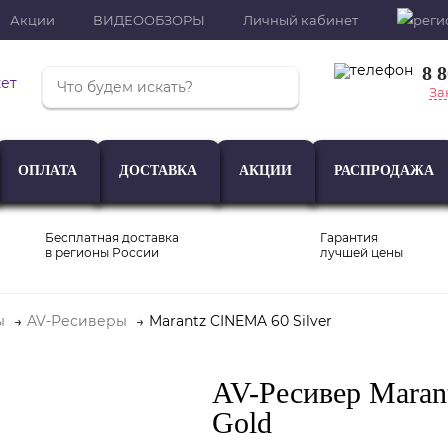
Акции
ВИДЕООБЗОРЫ
Личный кабинет
8 
За
ОПЛАТА
ДОСТАВКА
АКЦИИ
РАСПРОДАЖА
Бесплатная доставка
Гарантия
в регионы России
лучшей цены
ы
AV-Ресиверы
Marantz CINEMA 60 Silver
Проигрыватели
Акустика
Внешние ЦАП
AV-Ресивер Maran
Gold