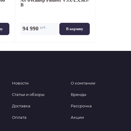
00
AV-Ресивер
Pioneer VSX-LX305-
B
руб.
94 990
ну
В корзину
Новости
О компании
Статьи и обзоры
Бренды
Доставка
Рассрочка
Оплата
Акции