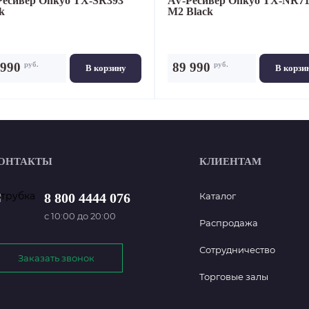
Ресивер
Onkyo TX-SR393
AV-Ресивер
Onkyo TX-NR71
k
M2 Black
руб.
руб.
 990
89 990
В корзину
В корзи
ОНТАКТЫ
КЛИЕНТАМ
8 800 4444 076
Каталог
с 10:00 до 20:00
Распродажа
Сотрудничество
Заказать звонок
Торговые залы