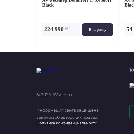
AV-Ресивер
Denon AVC-X4800H
AV-
Black
Blac
руб.
224 990
54
В корзину
К
© 2026 AVsolo.ru
Информация сайта защищена
законом об авторских правах.
Политика конфиденциальности