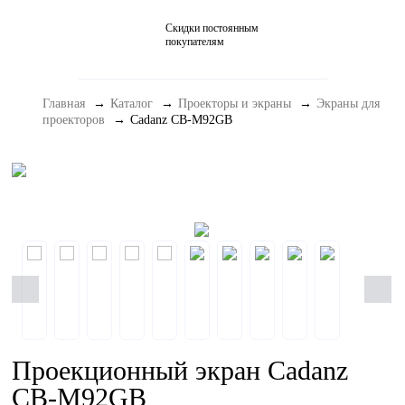
Скидки постоянным
Домашние кинотеатры
покупателям
Стерео и мини-системы
Главная
Каталог
Проекторы и экраны
Экраны для
Портативный Hi-Fi
проекторов
Cadanz CB-M92GB
Наушники
Аксессуары
Распродажа
Проекционный экран Cadanz
CB-M92GB