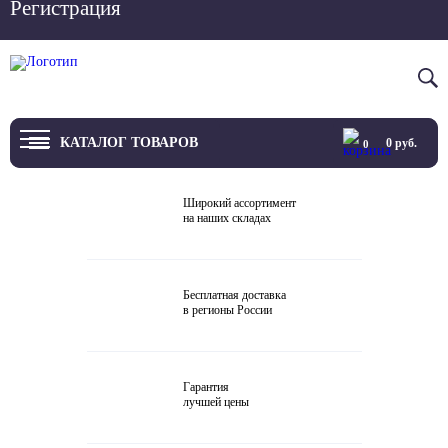
Регистрация
Вход
8 800 4444 076
КАТАЛОГ ТОВАРОВ
0
руб.
0
ТВ
Широкий ассортимент
на наших складах
Проекторы и экраны
Проигрыватели
Бесплатная доставка
в регионы России
Акустика
Внешние ЦАП
Гарантия
Виниловые проигрыватели
лучшей цены
Усилители