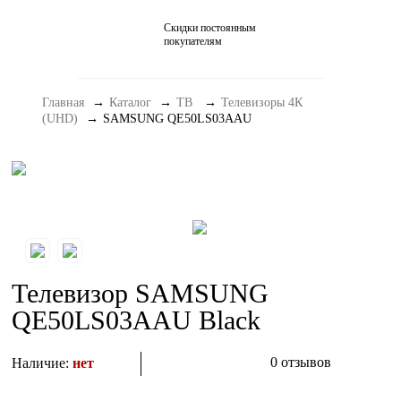
Скидки постоянным
Домашние кинотеатры
покупателям
Стерео и мини-системы
Главная
Каталог
ТВ
Телевизоры 4К
Портативный Hi-Fi
(UHD)
SAMSUNG QE50LS03AAU
Наушники
Аксессуары
Распродажа
Телевизор SAMSUNG
QE50LS03AAU Black
0 отзывов
Наличие:
нет