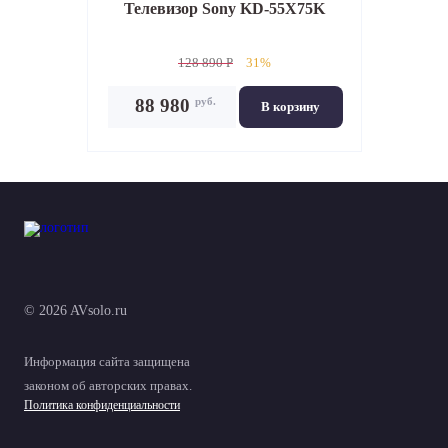
Телевизор
Sony KD-55X75K
128 890 P
31%
руб.
88 980
В корзину
© 2026 AVsolo.ru
Информация сайта защищена
законом об авторских правах.
Политика конфиденциальности