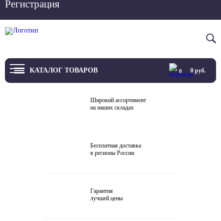
Регистрация
Вход
8 800 4444 076
КАТАЛОГ ТОВАРОВ
0
руб.
0
ТВ
Широкий ассортимент
на наших складах
Проекторы и экраны
Проигрыватели
Бесплатная доставка
в регионы России
Акустика
Внешние ЦАП
Гарантия
Виниловые проигрыватели
лучшей цены
Усилители