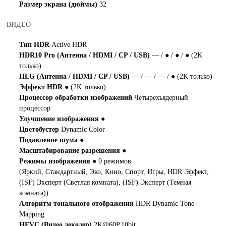
Размер экрана (дюймы)
32
ВИДЕО
Тип HDR
Active HDR
HDR10 Pro (Антенна / HDMI / CP / USB)
— / ● / ● / ● (2K
только)
HLG (Антенна / HDMI / CP / USB)
— / — / — / ● (2K только)
Эффект HDR
● (2K только)
Процессор обработки изображений
Четырехъядерный
процессор
Улучшение изображения
●
Цветобустер
Dynamic Color
Подавление шума
●
Масштабирование разрешения
●
Режимы изображения
● 9 режимов
(Яркий, Стандартный, Эко, Кино, Спорт, Игры, HDR Эффект,
(ISF) Эксперт (Светлая комната), (ISF) Эксперт (Темная
комната))
Алгоритм тонального отображения
HDR Dynamic Tone
Mapping
HEVC (Видео декодер)
2K@60P,10bit