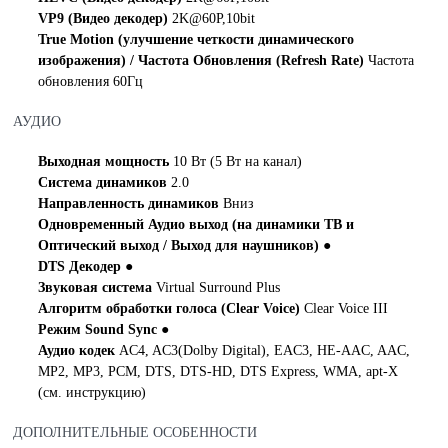
VP9 (Видео декодер)
2K@60P,10bit
True Motion (улучшение четкости динамического
изображения) / Частота Обновления (Refresh Rate)
Частота
обновления 60Гц
АУДИО
Выходная мощность
10 Вт (5 Вт на канал)
Система динамиков
2.0
Направленность динамиков
Вниз
Одновременный Аудио выход (на динамики TB и
Оптический выход / Выход для наушников)
●
DTS Декодер
●
Звуковая система
Virtual Surround Plus
Алгоритм обработки голоса (Clear Voice)
Clear Voice III
Режим Sound Sync
●
Аудио кодек
AC4, AC3(Dolby Digital), EAC3, HE-AAC, AAC,
MP2, MP3, PCM, DTS, DTS-HD, DTS Express, WMA, apt-X
(см. инструкцию)
ДОПОЛНИТЕЛЬНЫЕ ОСОБЕННОСТИ