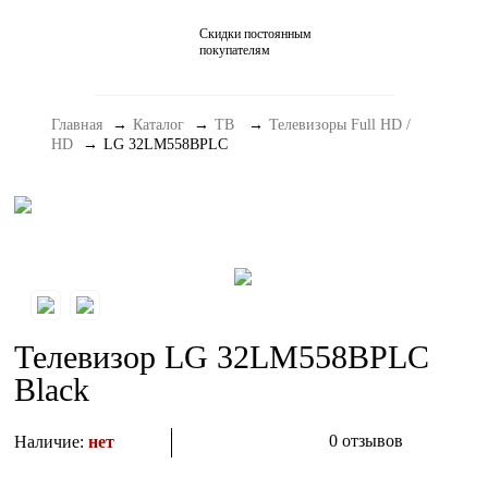
Скидки постоянным
Домашние кинотеатры
покупателям
Стерео и мини-системы
Главная
Каталог
ТВ
Телевизоры Full HD /
Портативный Hi-Fi
HD
LG 32LM558BPLC
Наушники
Аксессуары
Распродажа
Телевизор LG 32LM558BPLC
Black
0 отзывов
Наличие:
нет