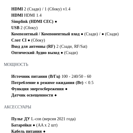
HDMI
2 (Сзади) / 1 (Сбоку) v1.4
HDMI
HDMI 1.4
Simplink (HDMI CEC)
●
USB
2 (Сбоку)
Композитный / Компонентный вход
● (Сзади) / ● (Сзади)
Слот CI
● (Сбоку)
Вход для антенны (RF)
2 (Сзади, RF/Sat)
Оптический Аудио выход
● (Сзади)
МОЩНОСТЬ
Источник питания (В/Гц)
100 - 240/50 - 60
Потребление в режиме ожидания (Вт)
< 0.5
Функция энергосбережения
●
Датчик освещенности
●
АКСЕССУАРЫ
Пульт ДУ
L-con (версия 2021 года)
Батарейки
● (AA x 2 шт)
Кабель питания
●