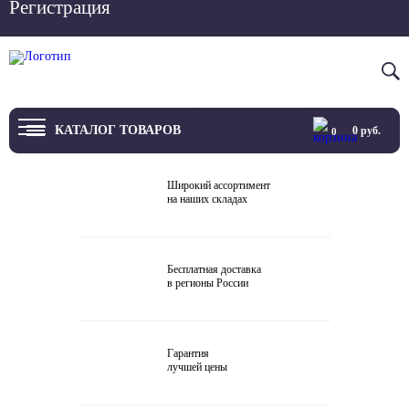
Регистрация
Вход
8 800 4444 076
КАТАЛОГ ТОВАРОВ
0
руб.
0
ТВ
Широкий ассортимент
на наших складах
Проекторы и экраны
Проигрыватели
Бесплатная доставка
в регионы России
Акустика
Внешние ЦАП
Гарантия
Виниловые проигрыватели
лучшей цены
Усилители