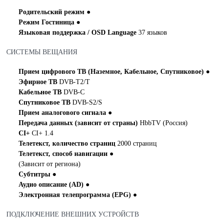
Родительский режим
●
Режим Гостиница
●
Языковая поддержка / OSD Language
37 языков
СИСТЕМЫ ВЕЩАНИЯ
Прием цифрового ТВ (Наземное, Кабельное, Спутниковое)
●
Эфирное ТВ
DVB-T2/T
Кабельное ТВ
DVB-C
Спутниковое ТВ
DVB-S2/S
Прием аналогового сигнала
●
Передача данных (зависит от страны)
HbbTV (Россия)
CI+
CI+ 1.4
Телетекст, количество страниц
2000 страниц
Телетекст, способ навигации
●
(Зависит от региона)
Субтитры
●
Аудио описание (AD)
●
Электронная телепрограмма (EPG)
●
ПОДКЛЮЧЕНИЕ ВНЕШНИХ УСТРОЙСТВ