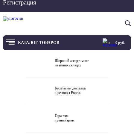
Регистрация
Вход
8 800 4444 076
КАТАЛОГ ТОВАРОВ
0
руб.
0
ТВ
Широкий ассортимент
на наших складах
Проекторы и экраны
Проигрыватели
Бесплатная доставка
в регионы России
Акустика
Внешние ЦАП
Гарантия
Виниловые проигрыватели
лучшей цены
Усилители