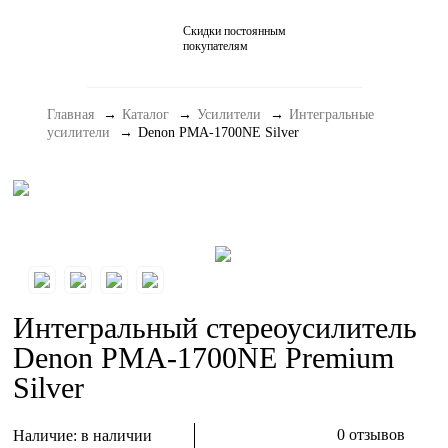
Скидки постоянным
Домашние кинотеатры
покупателям
Стерео и мини-системы
Главная
Каталог
Усилители
Интегральные
Портативный Hi-Fi
усилители
Denon PMA-1700NE Silver
Наушники
Аксессуары
Распродажа
Интегральный стереоусилитель
Denon PMA-1700NE Premium
Silver
0 отзывов
Наличие:
в наличии