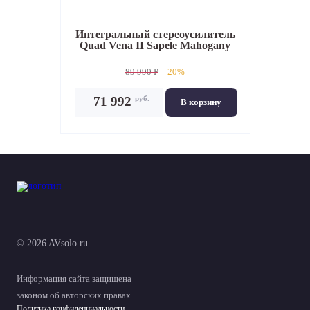
Интегральный стереоусилитель
Quad Vena II Sapele Mahogany
89 990 P
20%
руб.
71 992
В корзину
© 2026 AVsolo.ru
Информация сайта защищена
законом об авторских правах.
Политика конфиденциальности