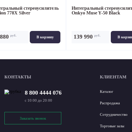
егральный стереоусилитель
Интегральный стереоусили
ion 778X Silver
Onkyo Muse Y-50 Black
руб.
руб.
 880
139 990
В корзину
В корзи
КОНТАКТЫ
КЛИЕНТАМ
8 800 4444 076
Каталог
с 10:00 до 20:00
Распродажа
Сотрудничество
Заказать звонок
Торговые залы