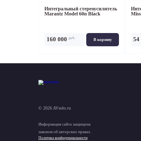
Интегральный стереоусилитель
Инт
Marantz Model 60n Black
Miss
руб.
160 000
54
В корзину
© 2026 AVsolo.ru
Информация сайта защищена
законом об авторских правах.
Политика конфиденциальности