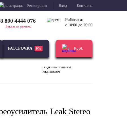
Регистрация
Вход
Контакты
8 800 4444 076
Работаем:
с 10:00 до 20:00
Заказать звонок
РАССРОЧКА
0%
0
руб.
0
Скидки постоянным
покупателям
Виниловые
Усилители
проигрыватели
еоусилитель Leak Stereo