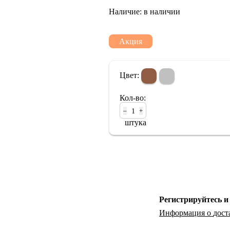
Наличие:
в наличии
Портативный Hi-Fi
Наушники
Акция
Цвет:
Кол-во:
–
+
штука
Регистрируйтесь и
Информация о
дост