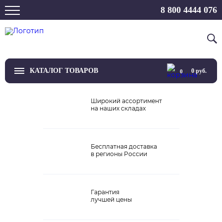
8 800 4444 076
КАТАЛОГ ТОВАРОВ
0
руб.
0
ТВ
Широкий ассортимент
на наших складах
Проекторы и экраны
Проигрыватели
Бесплатная доставка
в регионы России
Акустика
Внешние ЦАП
Гарантия
Виниловые проигрыватели
лучшей цены
Усилители