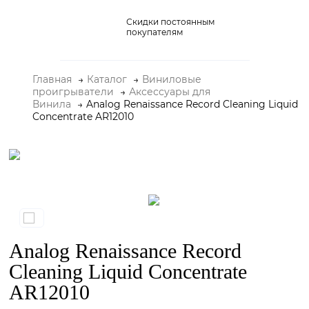
Скидки постоянным
Домашние кинотеатры
покупателям
Стерео и мини-системы
Главная
Каталог
Виниловые
Портативный Hi-Fi
проигрыватели
Аксессуары для
Винила
Analog Renaissance Record Cleaning Liquid
Наушники
Concentrate AR12010
Аксессуары
Распродажа
Analog Renaissance Record
Cleaning Liquid Concentrate
AR12010