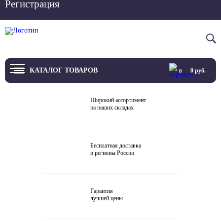
Регистрация
Вход
8 800 4444 076
КАТАЛОГ ТОВАРОВ
0
руб.
0
ТВ
Широкий ассортимент
на наших складах
Проекторы и экраны
Проигрыватели
Бесплатная доставка
в регионы России
Акустика
Внешние ЦАП
Гарантия
Виниловые проигрыватели
лучшей цены
Усилители