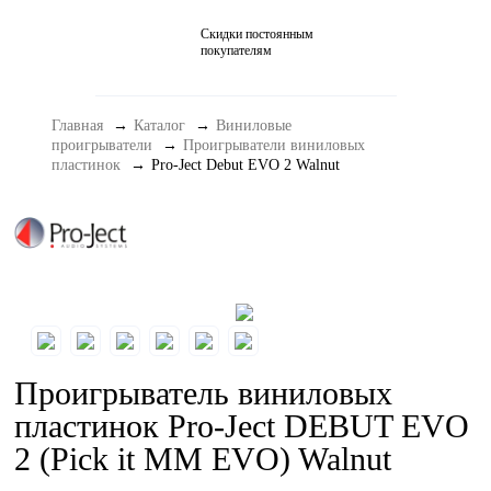
Скидки постоянным
Домашние кинотеатры
покупателям
Стерео и мини-системы
Главная
Каталог
Виниловые
Портативный Hi-Fi
проигрыватели
Проигрыватели виниловых
пластинок
Pro-Ject Debut EVO 2 Walnut
Наушники
Аксессуары
Распродажа
Проигрыватель виниловых
пластинок Pro-Ject DEBUT EVO
2 (Pick it MM EVO) Walnut