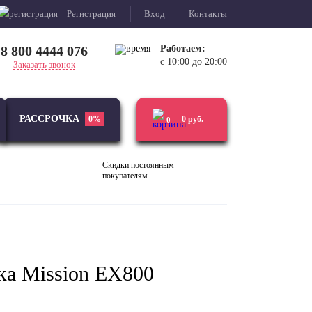
Регистрация
Вход
Контакты
8 800 4444 076
Работаем:
с 10:00 до 20:00
Заказать звонок
РАССРОЧКА
0%
0
руб.
0
Скидки постоянным
покупателям
Виниловые
Усилители
проигрыватели
ка Mission EX800