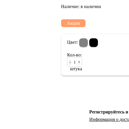
Наличие:
в наличии
Портативный Hi-Fi
Наушники
Акция
Цвет:
Кол-во:
–
+
штука
Регистрируйтесь и
Информация о
дост