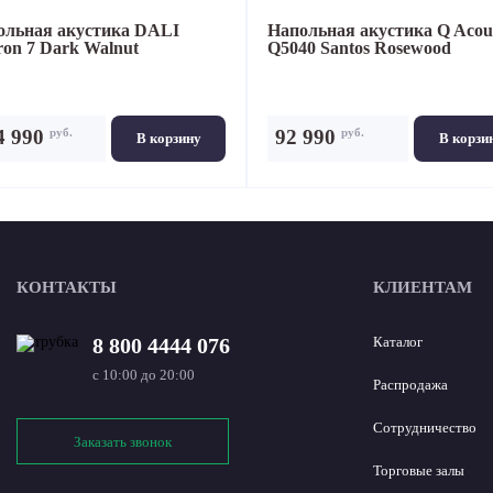
ольная акустика
DALI
Напольная акустика
Q Acous
on 7 Dark Walnut
Q5040 Santos Rosewood
руб.
руб.
4 990
92 990
В корзину
В корзи
КОНТАКТЫ
КЛИЕНТАМ
8 800 4444 076
Каталог
с 10:00 до 20:00
Распродажа
Сотрудничество
Заказать звонок
Торговые залы