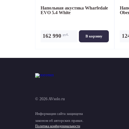
Напольная акустика
Wharfedale
Нап
EVO 5.4 White
Ober
руб.
162 990
12
В корзину
© 2026 AVsolo.ru
Информация сайта защищена
законом об авторских правах.
Политика конфиденциальности