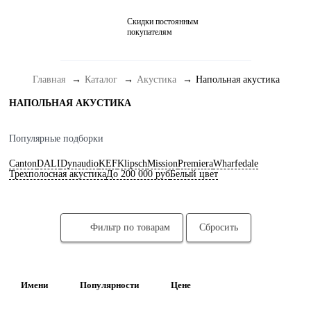
Скидки постоянным
Домашние кинотеатры
покупателям
Стерео и мини-системы
Главная
Каталог
Акустика
Напольная акустика
Портативный Hi-Fi
НАПОЛЬНАЯ АКУСТИКА
Наушники
Аксессуары
Популярные подборки
Canton
DALI
Dynaudio
KEF
Klipsch
Mission
Premiera
Wharfedale
Распродажа
Трехполосная акустика
До 200 000 руб
Белый цвет
Фильтр по товарам
Сбросить
Имени
Популярности
Цене