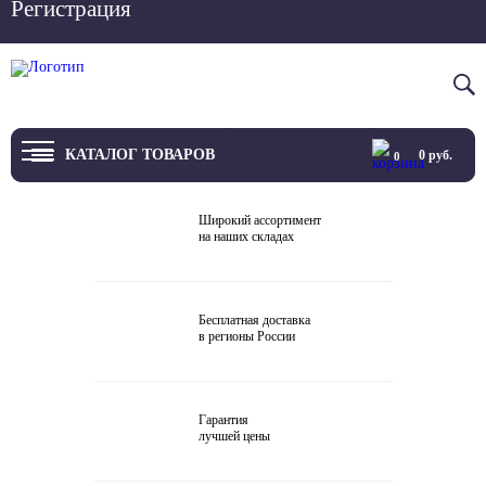
Регистрация
Вход
8 800 4444 076
КАТАЛОГ ТОВАРОВ
0
руб.
0
ТВ
Широкий ассортимент
на наших складах
Проекторы и экраны
Проигрыватели
Бесплатная доставка
в регионы России
Акустика
Внешние ЦАП
Гарантия
Виниловые проигрыватели
лучшей цены
Усилители