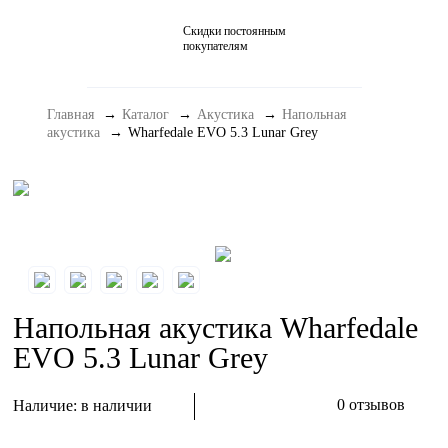
Скидки постоянным
Домашние кинотеатры
покупателям
Стерео и мини-системы
Главная
Каталог
Акустика
Напольная
Портативный Hi-Fi
акустика
Wharfedale EVO 5.3 Lunar Grey
Наушники
Аксессуары
Распродажа
Напольная акустика Wharfedale
EVO 5.3 Lunar Grey
0 отзывов
Наличие:
в наличии