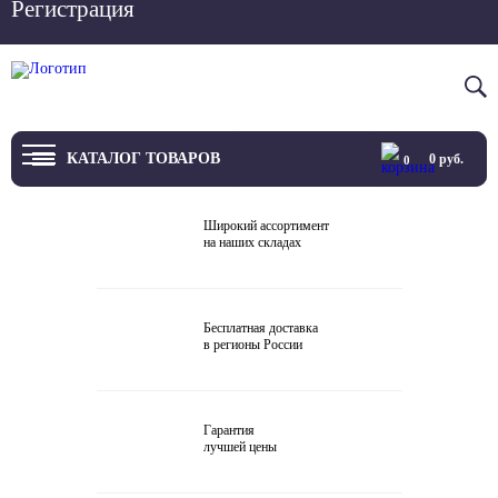
Регистрация
Вход
8 800 4444 076
КАТАЛОГ ТОВАРОВ
0
руб.
0
ТВ
Широкий ассортимент
на наших складах
Проекторы и экраны
Проигрыватели
Бесплатная доставка
в регионы России
Акустика
Внешние ЦАП
Гарантия
Виниловые проигрыватели
лучшей цены
Усилители