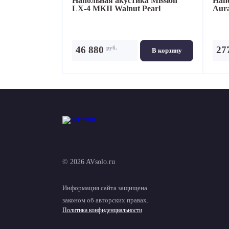
Напольная акустика
Mission
Нап
LX-4 МКII Walnut Pearl
Aura
руб.
46 880
27
В корзину
© 2026 AVsolo.ru
Информация сайта защищена
законом об авторских правах.
Политика конфиденциальности