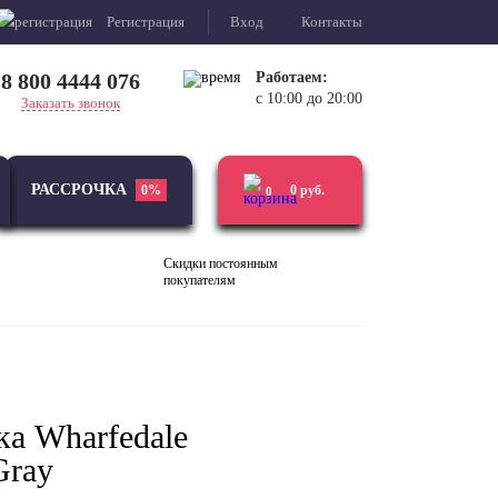
Регистрация
Вход
Контакты
8 800 4444 076
Работаем:
с 10:00 до 20:00
Заказать звонок
РАССРОЧКА
0%
0
руб.
0
Скидки постоянным
покупателям
Виниловые
Усилители
проигрыватели
ка Wharfedale
Gray