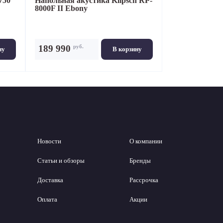
750
Напольная акустика
Klipsch RP-
8000F II Ebony
руб.
189 990
ну
В корзину
Новости
О компании
Статьи и обзоры
Бренды
Доставка
Рассрочка
Оплата
Акции