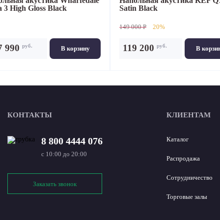
ольная акустика
Wharfedale
Напольная акустика
KEF Q
 3 High Gloss Black
Satin Black
149 000 P
20%
руб.
руб.
7 990
119 200
В корзину
В корзи
КОНТАКТЫ
КЛИЕНТАМ
8 800 4444 076
Каталог
с 10:00 до 20:00
Распродажа
Сотрудничество
Заказать звонок
Торговые залы