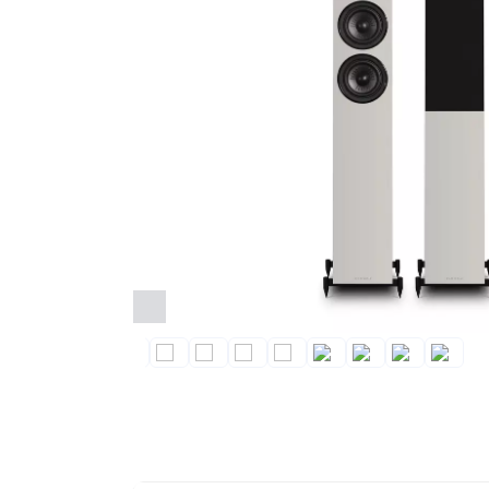
Домашние
Стерео и мини-
кинотеатры
системы