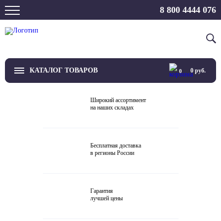
8 800 4444 076
КАТАЛОГ ТОВАРОВ
0
руб.
0
ТВ
Широкий ассортимент
на наших складах
Проекторы и экраны
Проигрыватели
Бесплатная доставка
в регионы России
Акустика
Внешние ЦАП
Гарантия
Виниловые проигрыватели
лучшей цены
Усилители