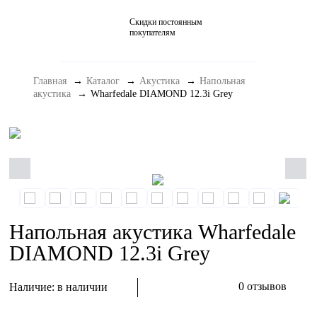
Скидки постоянным
Домашние кинотеатры
покупателям
Стерео и мини-системы
Главная
Каталог
Акустика
Напольная
Портативный Hi-Fi
акустика
Wharfedale DIAMOND 12.3i Grey
Наушники
Аксессуары
Распродажа
Напольная акустика Wharfedale
DIAMOND 12.3i Grey
0 отзывов
Наличие:
в наличии