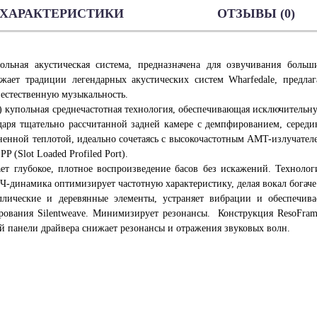
ХАРАКТЕРИСТИКИ
ОТЗЫВЫ (0)
ная акустическая система, предназначена для озвучивания больш
ает традиции легендарных акустических систем Wharfedale, предлаг
 естественную музыкальность.
 купольная среднечастотная технология, обеспечивающая исключительн
даря тщательно рассчитанной задней камере с демпфированием, середи
ненной теплотой, идеально сочетаясь с высокочастотным AMT-излучател
 (Slot Loaded Profiled Port).
т глубокое, плотное воспроизведение басов без искажений. Технолог
 СЧ-динамика оптимизирует частотную характеристику, делая вокал богаче
ллические и деревянные элементы, устраняет вибрации и обеспечива
рования Silentweave. Минимизирует резонансы. Конструкция ResoFram
 панели драйвера снижает резонансы и отражения звуковых волн.