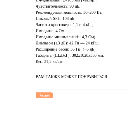
НЧ-динамики: 2×165 мм (кевлар).
Чувствительность: 90 дБ.
Рекомендуемая мощность: 30–200 Вт.
Пиковый SPL: 108 дБ.
Частоты кроссовера:
1,1 и 4 кГц
Импеданс: 4 Ом
Импеданс минимальный: 4,3 Ом).
Диапазон (±3 дБ): 42 Гц — 24 кГц.
Расширение басов: 36 Гц. (−6 дБ)
Габариты (ШхВхГ): 302х1028х350 мм.
Вес: 31,2 кг/шт.
ВАМ ТАКЖЕ МОЖЕТ ПОНРАВИТЬСЯ
Акция