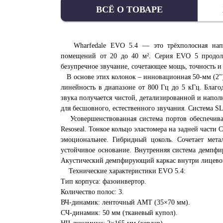
ВСЁ О ТОВАРЕ
Wharfedale EVO 5.4 — это трёхполосная наполь
помещений
от
20 до 40 м²
.
Серия EVO 5 продолж
безупречное звучание, сочетающее мощь, точность и
В основе этих колонок – инновационная 50-мм (2")
линейность в диапазоне от 800 Гц до 5 кГц. Благо
звука получается чистой, детализированной и напол
для бесшовного, естественного звучания. Система SLPP
Усовершенствованная система портов обеспечивае
Resoseal. Тонкое кольцо эластомера на задней части
эмоциональнее. Гибридный цоколь. Сочетает мета
устойчивое основание. Внутренняя система демпфи
Акустический демпфирующий каркас внутри лицевой
Технические характеристики EVO 5.4:
Тип корпуса: фазоинвертор.
Количество полос: 3.
ВЧ-динамик: ленточный AMT (35×70 мм).
СЧ-динамик: 50 мм (тканевый купол).