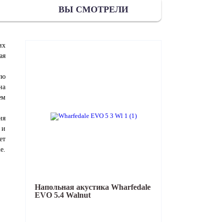
ВЫ СМОТРЕЛИ
их
ая
ую
на
ем
ия
 и
ет
e.
Напольная акустика
Wharfedale
EVO 5.4 Walnut