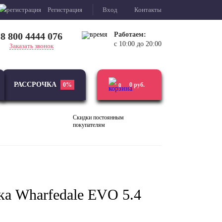
Регистрация
Вход
Контакты
8 800 4444 076
Работаем:
с 10:00 до 20:00
Заказать звонок
РАССРОЧКА
0%
0
руб.
0
Скидки постоянным
покупателям
Виниловые
Усилители
проигрыватели
ка Wharfedale EVO 5.4