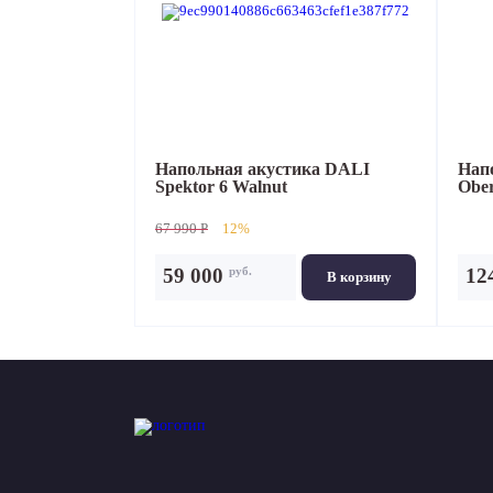
Напольная акустика
DALI
Нап
Spektor 6 Walnut
Ober
67 990 P
12%
руб.
59 000
12
В корзину