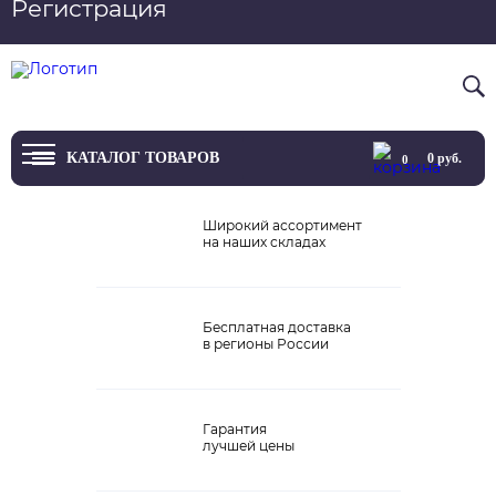
Регистрация
Вход
8 800 4444 076
КАТАЛОГ ТОВАРОВ
0
руб.
0
ТВ
Широкий ассортимент
на наших складах
Проекторы и экраны
Проигрыватели
Бесплатная доставка
в регионы России
Акустика
Внешние ЦАП
Гарантия
Виниловые проигрыватели
лучшей цены
Усилители