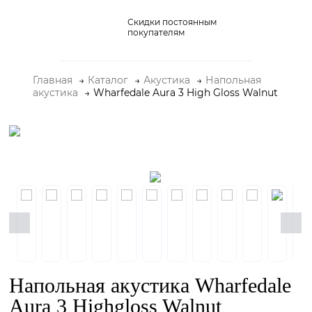
Скидки постоянным
Домашние кинотеатры
покупателям
Стерео и мини-системы
Главная
Каталог
Акустика
Напольная
Портативный Hi-Fi
акустика
Wharfedale Aura 3 High Gloss Walnut
Наушники
Аксессуары
Распродажа
Напольная акустика Wharfedale
Aura 3 Highgloss Walnut