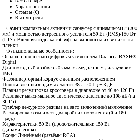
Всё о товаре
Характеристики
Отзывы (0)
Вы смотрели
Самый компактный активный сабвуфер с динамиком 8" (200
мм) и мощностью встроенного усилителя 50 Вт (RMS)/150 Вт
(DIN). Внешняя отделка сабвуфера выполнена из виниловой
пленки
Функциональные особенности:
Оснащен полностью цифровым усилителем D-класса BASH®
Digital
Длинноходный драйвер 203 мм. с омедненным диффузором
IMG
Фазоинверторный корпус с донным расположением
Полоса воспроизводимых частот 38 - 120 Гц ± 3 дБ
Плавная регулировка кроссовера в диапазоне от 40 до 120 Гц
Развивает максимальное акустическое давление до 108 дБ (на
30 Гц)
Тумблер дежурного режима на авто включение/выключение
Регулировка фазы имеет два крайних положения (0 и 180
град.)
Характеристики 50 Вт (продолжительная); 150 Вт
(динамическая)
Входы Линейный (разъёмы RCA)