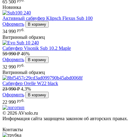
руб.
65 500
Новинка
Активный сабвуфер
Klipsch Flexus Sub 100
Оформить
В корзину
руб.
34 990
Витринный образец
Сабвуфер
Visonik Sub 10.2 Maple
59 990 P
46%
Оформить
В корзину
руб.
32 990
Витринный образец
Сабвуфер
Orelle W22 black
23 990 P
4,3%
Оформить
В корзину
руб.
22 990
© 2026 AVsolo.ru
Информация сайта защищена законом об авторских правах.
Политика конфиденциальности
Контакты