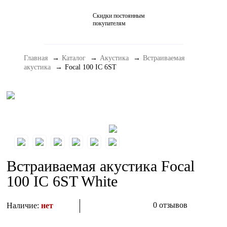
Скидки постоянным
Домашние кинотеатры
покупателям
Стерео и мини-системы
Главная
Каталог
Акустика
Встраиваемая
Портативный Hi-Fi
акустика
Focal 100 IC 6ST
Наушники
Аксессуары
Распродажа
Встраиваемая акустика Focal
100 IC 6ST White
0 отзывов
Наличие:
нет