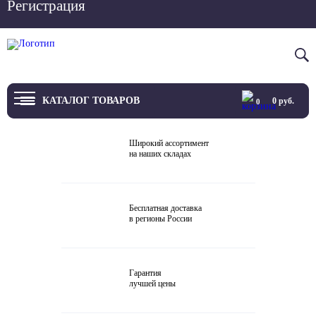
Регистрация
Вход
8 800 4444 076
КАТАЛОГ ТОВАРОВ
0
руб.
0
ТВ
Широкий ассортимент
на наших складах
Проекторы и экраны
Проигрыватели
Бесплатная доставка
в регионы России
Акустика
Внешние ЦАП
Гарантия
Виниловые проигрыватели
лучшей цены
Усилители