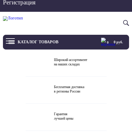
Регистрация
Вход
8 800 4444 076
КАТАЛОГ ТОВАРОВ
0
руб.
0
ТВ
Широкий ассортимент
на наших складах
Проекторы и экраны
Проигрыватели
Бесплатная доставка
в регионы России
Акустика
Внешние ЦАП
Гарантия
Виниловые проигрыватели
лучшей цены
Усилители