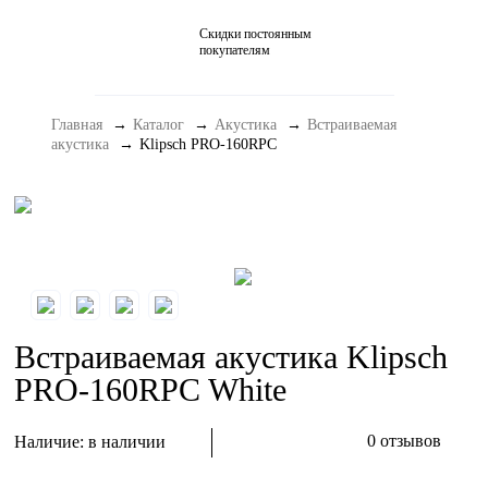
Скидки постоянным
Домашние кинотеатры
покупателям
Стерео и мини-системы
Главная
Каталог
Акустика
Встраиваемая
Портативный Hi-Fi
акустика
Klipsch PRO-160RPC
Наушники
Аксессуары
Распродажа
Встраиваемая акустика Klipsch
PRO-160RPC White
0 отзывов
Наличие:
в наличии