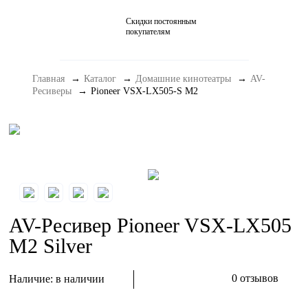
Скидки постоянным
Домашние кинотеатры
покупателям
Стерео и мини-системы
Главная
Каталог
Домашние кинотеатры
AV-
Портативный Hi-Fi
Ресиверы
Pioneer VSX-LX505-S M2
Наушники
Аксессуары
Распродажа
AV-Ресивер Pioneer VSX-LX505
M2 Silver
0 отзывов
Наличие:
в наличии