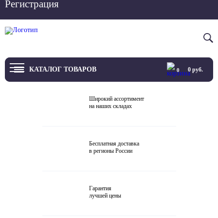
Регистрация
Вход
8 800 4444 076
КАТАЛОГ ТОВАРОВ
0
руб.
0
ТВ
Широкий ассортимент
на наших складах
Проекторы и экраны
Проигрыватели
Бесплатная доставка
в регионы России
Акустика
Внешние ЦАП
Гарантия
Виниловые проигрыватели
лучшей цены
Усилители