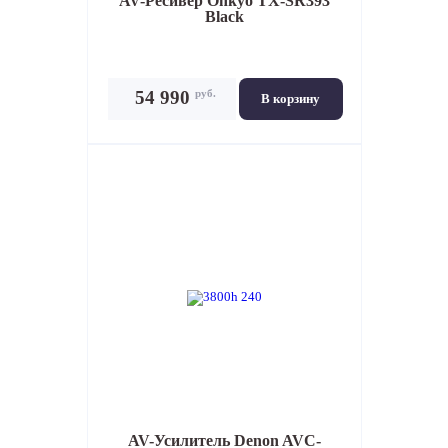
AV-Ресивер
Onkyo TX-SR393
Black
руб.
54 990
В корзину
AV-Усилитель
Denon AVC-