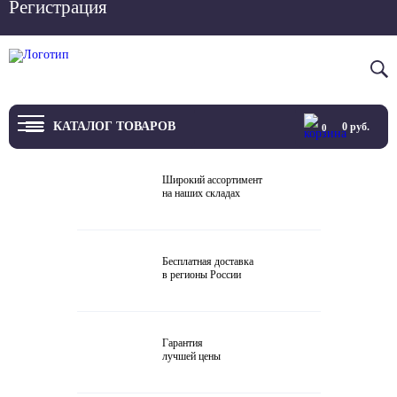
Регистрация
Вход
8 800 4444 076
КАТАЛОГ ТОВАРОВ
0
руб.
0
ТВ
Широкий ассортимент
на наших складах
Проекторы и экраны
Проигрыватели
Бесплатная доставка
в регионы России
Акустика
Внешние ЦАП
Гарантия
Виниловые проигрыватели
лучшей цены
Усилители