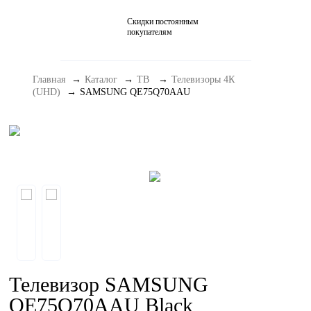
Скидки постоянным
Домашние кинотеатры
покупателям
Стерео и мини-системы
Главная
Каталог
ТВ
Телевизоры 4К
Портативный Hi-Fi
(UHD)
SAMSUNG QE75Q70AAU
Наушники
Аксессуары
Распродажа
Телевизор SAMSUNG
QE75Q70AAU Black