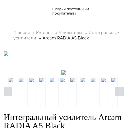
Скидки постоянным
Домашние кинотеатры
покупателям
Стерео и мини-системы
Главная
Каталог
Усилители
Интегральные
Портативный Hi-Fi
усилители
Arcam RADIA A5 Black
Наушники
Аксессуары
Распродажа
Интегральный усилитель Arcam
RADIA A5 Black