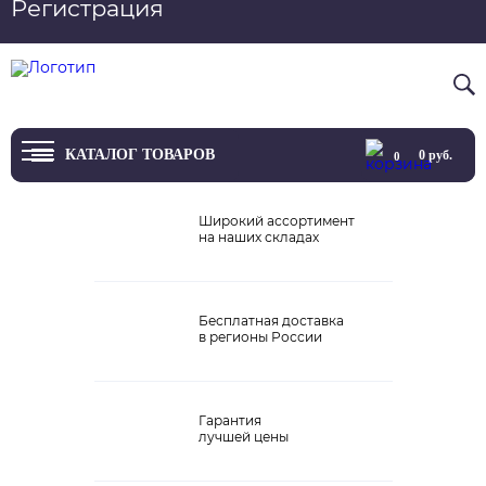
Регистрация
Вход
8 800 4444 076
КАТАЛОГ ТОВАРОВ
0
руб.
0
ТВ
Широкий ассортимент
на наших складах
Проекторы и экраны
Проигрыватели
Бесплатная доставка
в регионы России
Акустика
Внешние ЦАП
Гарантия
Виниловые проигрыватели
лучшей цены
Усилители