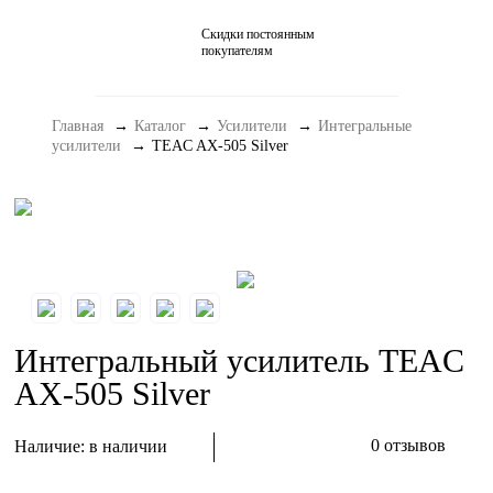
Скидки постоянным
Домашние кинотеатры
покупателям
Стерео и мини-системы
Главная
Каталог
Усилители
Интегральные
Портативный Hi-Fi
усилители
TEAC AX-505 Silver
Наушники
Аксессуары
Распродажа
Интегральный усилитель TEAC
AX-505 Silver
0 отзывов
Наличие:
в наличии