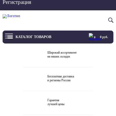
Регистрация
Вход
8 800 4444 076
КАТАЛОГ ТОВАРОВ
0
руб.
0
ТВ
Широкий ассортимент
на наших складах
Проекторы и экраны
Проигрыватели
Бесплатная доставка
в регионы России
Акустика
Внешние ЦАП
Гарантия
Виниловые проигрыватели
лучшей цены
Усилители