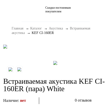
Скидки постоянным
Домашние кинотеатры
покупателям
Стерео и мини-системы
Главная
Каталог
Акустика
Встраиваемая
Портативный Hi-Fi
акустика
KEF CI-160ER
Наушники
Аксессуары
Распродажа
Встраиваемая акустика KEF CI-
160ER (пара) White
0 отзывов
Наличие:
нет