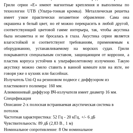
Грили серии «Е» имеют магнитные крепления и выполнены по
технологии UTB (Ультра-тонкая кромка). Металлическая решетка
имеет узкое практически незаметное обрамление. Сама она
окрашена в белый цвет, но её можно перекрасить в любой другой,
соответствующий цветовой гамме интерьера, так, чтобы акустика
была незаметна и не бросалась в глаза. Акустика серии является
влагостойкой и соответствуют требованиям, применяемым к
оборудованию, устанавливаемому на морских судах. Грили
покрываются специальным составом, защищающим от коррозии, а
пластик корпуса устойчив к ультрафиолетовому излучению. Такую
акустику можно смело ставить в ванной комнате или на яхте, не
говоря уже о кухнях или бассейнах.
Излучатель Uni-Q на резиновом подвесе с диффузором из
пластикового полимера: 160 мм.
Алюминиевый диффузор ВЧ-излучателя имеет диаметр 16 мм.
Спецификация
Описание 2-х полосная встраиваемая акустическая система в
потолок
Частотная характеристика: 52 Гц - 20 кГц, +/- 6 дБ
Чувствительность: 89 дБ (2,83 В., 1 м)
Номинальное сопротивление: 8 Ом номинальное