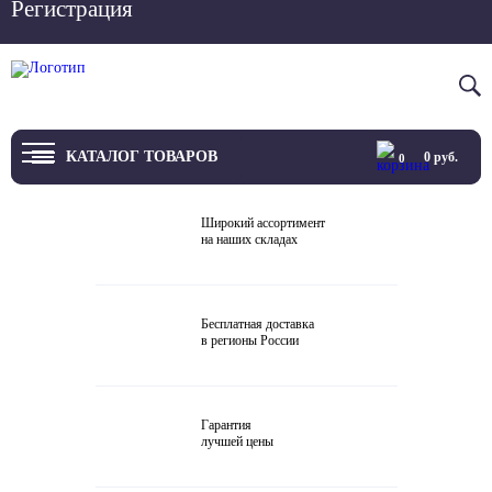
Регистрация
Вход
8 800 4444 076
КАТАЛОГ ТОВАРОВ
0
руб.
0
ТВ
Широкий ассортимент
на наших складах
Проекторы и экраны
Проигрыватели
Бесплатная доставка
в регионы России
Акустика
Внешние ЦАП
Гарантия
Виниловые проигрыватели
лучшей цены
Усилители